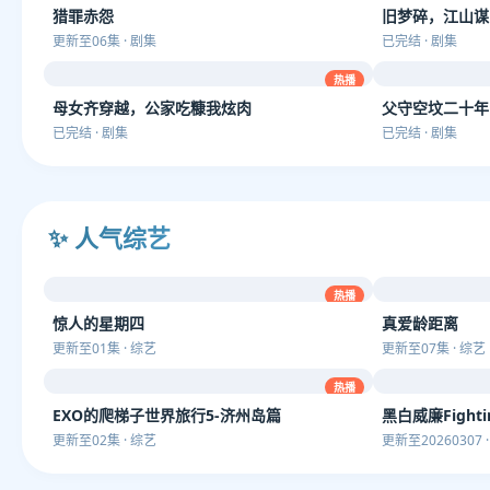
猎罪赤怨
旧梦碎，江山谋
更新至06集 · 剧集
已完结 · 剧集
热播
母女齐穿越，公家吃糠我炫肉
父守空坟二十年
已完结 · 剧集
已完结 · 剧集
✨ 人气综艺
热播
惊人的星期四
真爱龄距离
更新至01集 · 综艺
更新至07集 · 综艺
热播
EXO的爬梯子世界旅行5-济州岛篇
黑白威廉Fighti
更新至02集 · 综艺
更新至20260307 