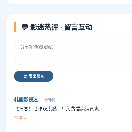
💬 影迷热评 · 留言互动
发表留言
韩国影视迷
5分钟前
《扫恶》动作戏太燃了！免费看高清真爽
💬 回复