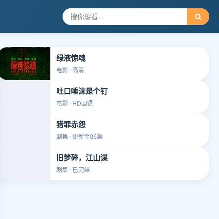
绿液惊魂
电影 · 高清
吐口唾沫是个钉
电影 · HD国语
猎罪赤怨
剧集 · 更新至06集
旧梦碎，江山谋
剧集 · 已完结