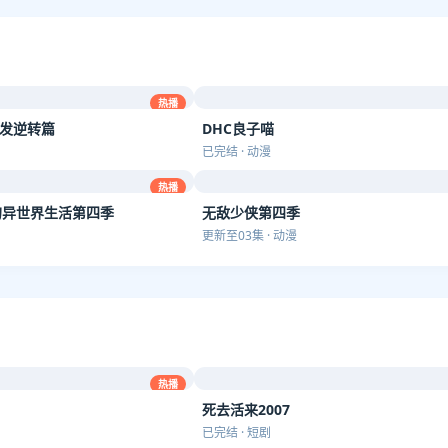
热播
发逆转篇
DHC良子喵
已完结 · 动漫
热播
的异世界生活第四季
无敌少侠第四季
更新至03集 · 动漫
热播
死去活来2007
已完结 · 短剧