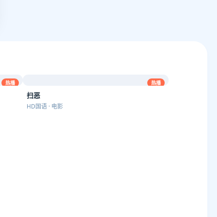
⭐ 绿液惊魂
热播
热播
扫恶
HD国语 · 电影